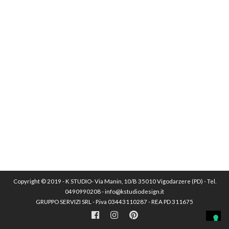
Copyright © 2019 - K STUDIO- Via Manin, 10/B 35010 Vigodarzere (PD) - Tel.
0490990208 - info@kstudiodesign.it
GRUPPO SERVIZI SRL - P.iva 03443110287 - REA PD 311675