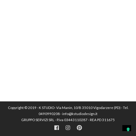
Copyright © 2019 - K STUDIO- Via Manin, 10/B 35010 Vigodarzere (PD) - Tel.
0490990208 - info@kstudiodesign.it
GRUPPO SERVIZI SRL - P.iva 03443110287 - REA PD 311675