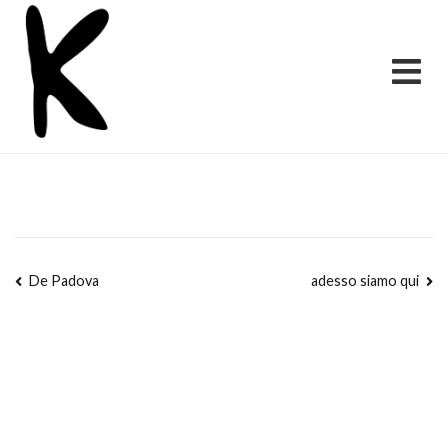
K studio
Vai
al
contenuto
Navigazione
De Padova
adesso siamo qui
articoli