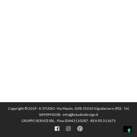
Copyright © 2019 - K STUDIO- Via Manin, 10/B 35010 Vigodarzere (PD) - Tel.
0490990208 - info@kstudiodesign.it
GRUPPO SERVIZI SRL - P.iva 03443110287 - REA PD 311675